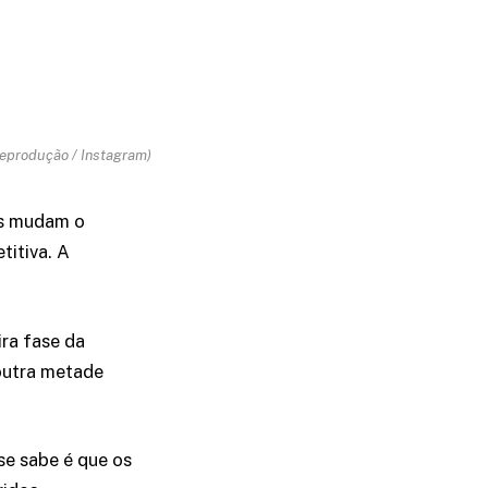
Reprodução / Instagram)
es mudam o
titiva. A
ra fase da
outra metade
se sabe é que os