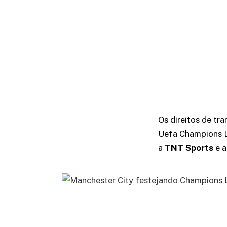
Os direitos de tr
Uefa Champions L
a
TNT Sports
e 