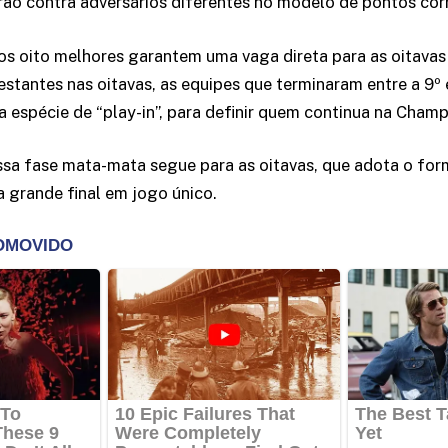
rão contra adversários diferentes no modelo de pontos cor
os oito melhores garantem uma vaga direta para as oitavas 
estantes nas oitavas, as equipes que terminaram entre a 9º 
espécie de “play-in”, para definir quem continua na Champ
sa fase mata-mata segue para as oitavas, que adota o for
a grande final em jogo único.