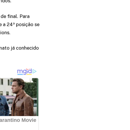
ridos.
de final. Para
e a 24ª posição se
ions.
mato já conhecido