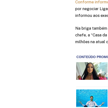
Conforme informo
por negociar Lig
informou aos exec
Na briga também
chefe, a “Casa d
milhões na atual 