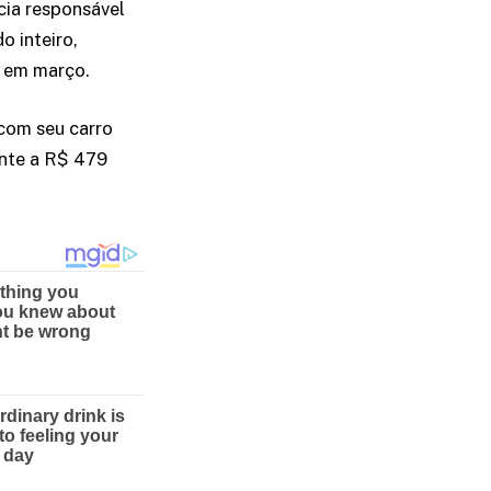
cia responsável
 inteiro,
a em março.
 com seu carro
ente a R$ 479