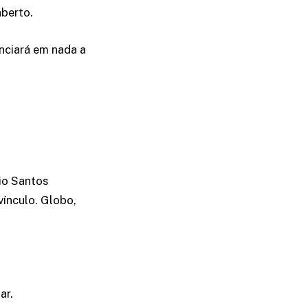
aberto.
nciará em nada a
vio Santos
vínculo. Globo,
ar.