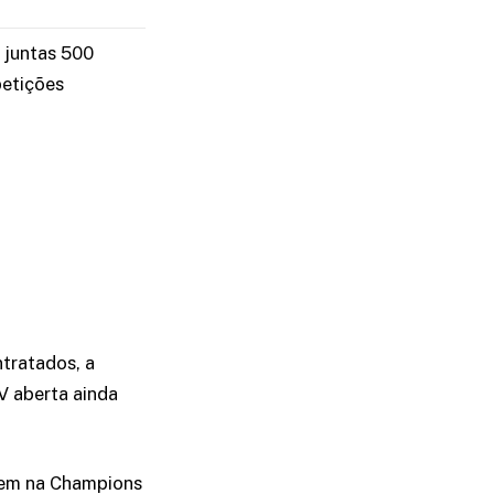
 juntas 500
petições
tratados, a
V aberta ainda
stem na Champions