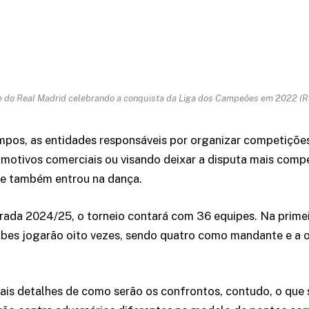
pe do Real Madrid celebrando a conquista da Liga dos Campeões em 2022 (
pos, as entidades responsáveis por organizar competiçõ
 motivos comerciais ou visando deixar a disputa mais compe
e também entrou na dança.
rada 2024/25, o torneio contará com 36 equipes. Na primei
ubes jogarão oito vezes, sendo quatro como mandante e a 
is detalhes de como serão os confrontos, contudo, o que 