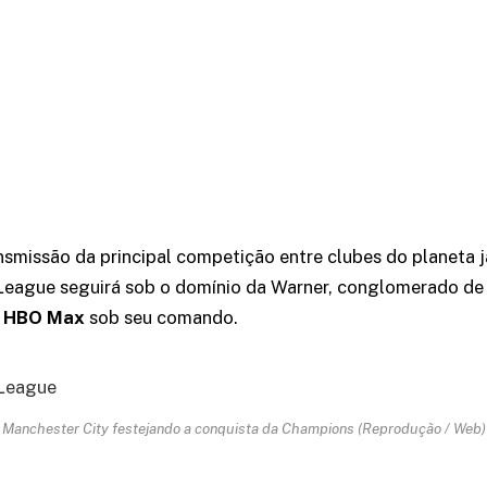
ansmissão da principal competição entre clubes do planeta 
eague seguirá sob o domínio da Warner, conglomerado de 
a
HBO Max
sob seu comando.
Manchester City festejando a conquista da Champions (Reprodução / Web)