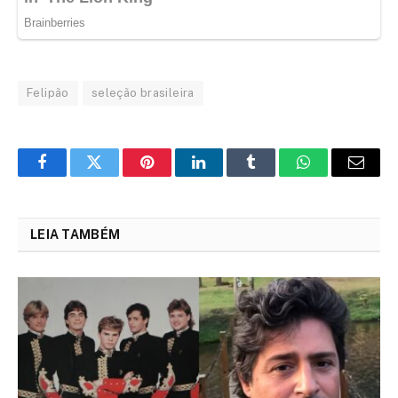
Felipão
seleção brasileira
Facebook
Twitter
Pinterest
LinkedIn
Tumblr
WhatsApp
Email
LEIA TAMBÉM