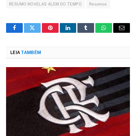
RESUMO NOVELAS ALEM DO TEMPO
Resumos
Facebook
Twitter
Pinterest
LinkedIn
Tumblr
WhatsApp
Email
LEIA
TAMBÉM