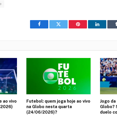
e
Facebook
Twitter
Pinterest
LinkedIn
e ao vivo
Futebol: quem joga hoje ao vivo
Jogo da 
/2026)
na Globo nesta quarta
Globo? S
(24/06/2026)?
duelo co