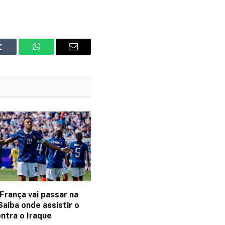
Tumblr
WhatsApp
Email
França vai passar na
aiba onde assistir o
ntra o Iraque