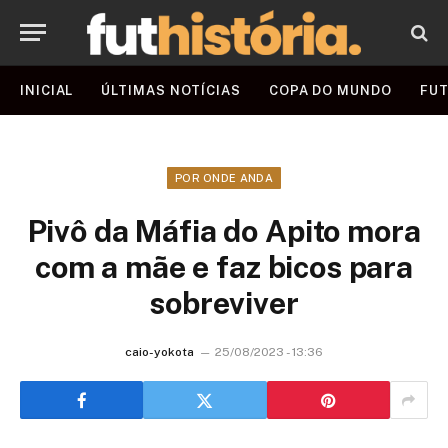
INICIAL
ÚLTIMAS NOTÍCIAS
COPA DO MUNDO
FUT
POR ONDE ANDA
Pivô da Máfia do Apito mora
com a mãe e faz bicos para
sobreviver
caio-yokota
25/08/2023 - 13:36