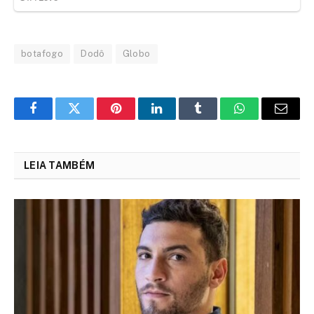
botafogo
Dodô
Globo
Facebook
Twitter
Pinterest
LinkedIn
Tumblr
WhatsApp
Email
LEIA TAMBÉM