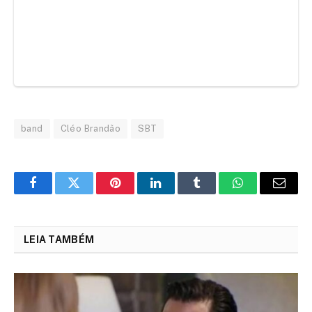
band
Cléo Brandão
SBT
Facebook
Twitter
Pinterest
LinkedIn
Tumblr
WhatsApp
Email
LEIA TAMBÉM