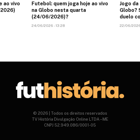
e ao vivo
Futebol: quem joga hoje ao vivo
Jogo da 
/2026)
na Globo nesta quarta
Globo? S
(24/06/2026)?
duelo co
24/06/2026 - 13:28
22/06/2026 
© 2026 | Todos os direitos reservados
TV História Divulgação Online LTDA – ME
CNPJ 52.949.086/0001-05