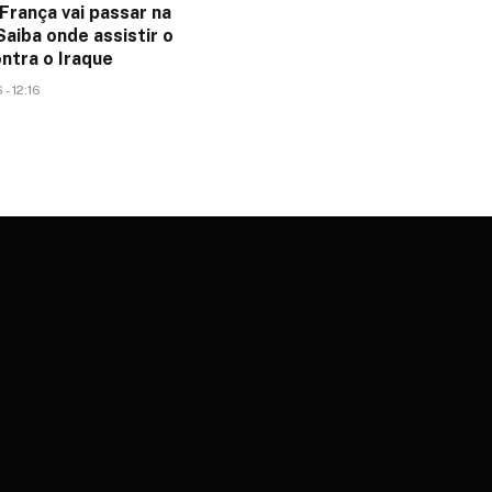
França vai passar na
aiba onde assistir o
ntra o Iraque
- 12:16