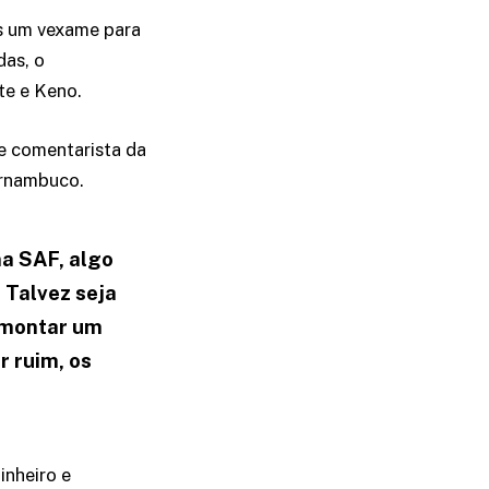
is um vexame para
das, o
te e Keno.
 e comentarista da
ernambuco.
ma SAF, algo
 Talvez seja
e montar um
r ruim, os
inheiro e