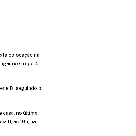
exta colocação na
 lugar no Grupo 4,
série D, seguindo o
e casa, no último
ia 6, às 18h, na