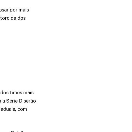
assar por mais
 torcida dos
 dos times mais
a a Série D serão
taduais, com