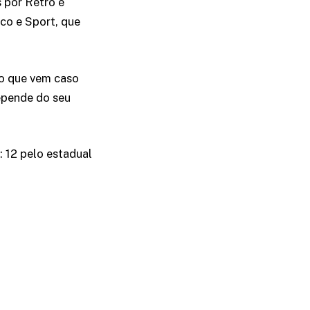
 por Retrô e
co e Sport, que
no que vem caso
depende do seu
: 12 pelo estadual