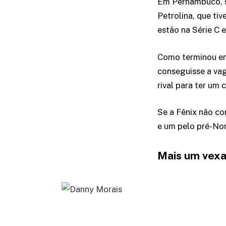
Em Pernambuco, s
Petrolina, que ti
estão na Série C 
Como terminou em
conseguisse a vag
rival para ter um
Se a Fênix não co
e um pelo pré-No
Mais um vex