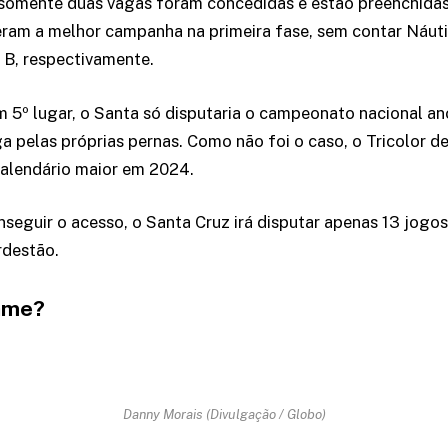
omente duas vagas foram concedidas e estão preenchidas
veram a melhor campanha na primeira fase, sem contar Náuti
e B, respectivamente.
 5º lugar, o Santa só disputaria o campeonato nacional a
a pelas próprias pernas. Como não foi o caso, o Tricolor 
 calendário maior em 2024.
nseguir o acesso, o Santa Cruz irá disputar apenas 13 jogos
rdestão.
ame?
Danny Morais (Divulgação / Globo)