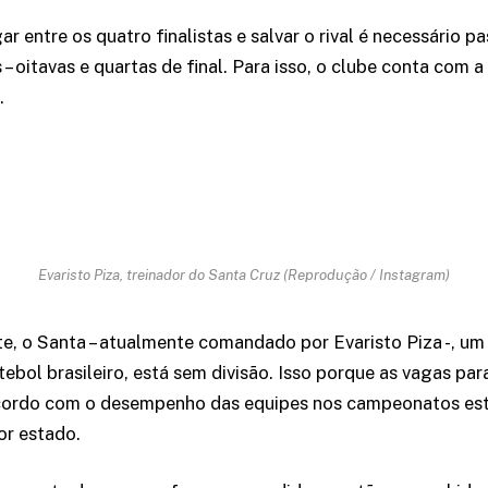
r entre os quatro finalistas e salvar o rival é necessário p
 – oitavas e quartas de final. Para isso, o clube conta com a
.
Evaristo Piza, treinador do Santa Cruz (Reprodução / Instagram)
 o Santa – atualmente comandado por Evaristo Piza -, um
tebol brasileiro, está sem divisão. Isso porque as vagas par
cordo com o desempenho das equipes nos campeonatos es
or estado.