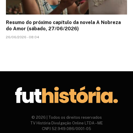
Resumo do próximo capítulo da novela A Nobreza
do Amor (sábado, 27/06/2026)
26/06/2026 - 08:04
© 2026 | Todos os direitos reservados
TV História Divulgação Online LTDA – ME
CNPJ 52.949.086/0001-05