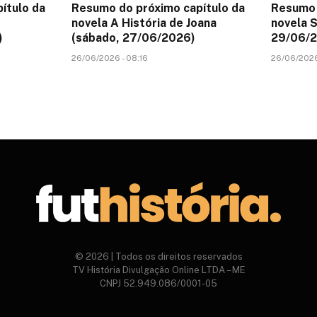
ítulo da
Resumo do próximo capítulo da
Resumo 
novela A História de Joana
novela S
)
(sábado, 27/06/2026)
29/06/
26/06/2026 - 08:16
26/06/2026
© 2026 | Todos os direitos reservados
TV História Divulgação Online LTDA – ME
CNPJ 52.949.086/0001-05