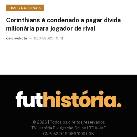
TIMES NACIONAIS
Corinthians é condenado a pagar dívida
milionária para jogador de rival
caio-yokota
15/07/2023 - 13:11
© 2026 | Todos os direitos reservados
TV História Divulgação Online LTDA – ME
CNPJ 52.949.086/0001-05