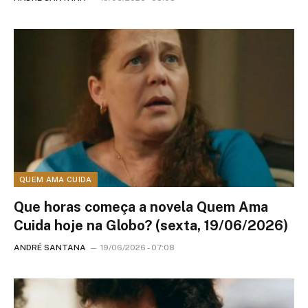
QUEM AMA CUIDA
Que horas começa a novela Quem Ama
Cuida hoje na Globo? (sexta, 19/06/2026)
ANDRÉ SANTANA
19/06/2026 - 07:08