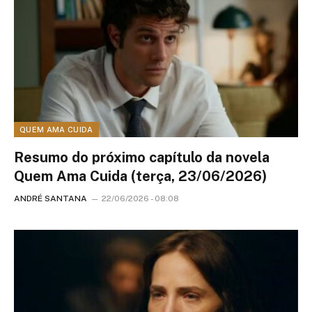
QUEM AMA CUIDA
Resumo do próximo capítulo da novela
Quem Ama Cuida (terça, 23/06/2026)
ANDRÉ SANTANA
22/06/2026 - 08:08