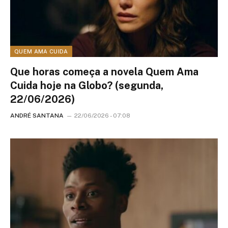
QUEM AMA CUIDA
Que horas começa a novela Quem Ama
Cuida hoje na Globo? (segunda,
22/06/2026)
ANDRÉ SANTANA
22/06/2026 - 07:08