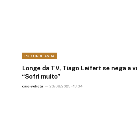
POR ONDE ANDA
Longe da TV, Tiago Leifert se nega a v
“Sofri muito”
caio-yokota
23/08/2023 - 13:34