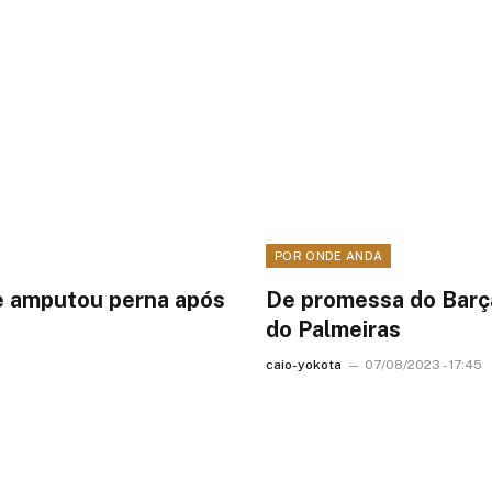
POR ONDE ANDA
se amputou perna após
De promessa do Barça 
do Palmeiras
caio-yokota
07/08/2023 - 17:45