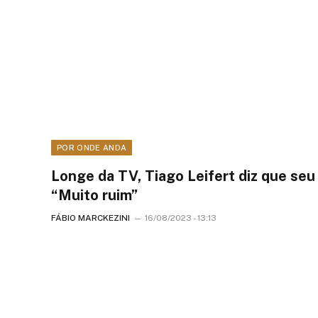
POR ONDE ANDA
Longe da TV, Tiago Leifert diz que seu
“Muito ruim”
FÁBIO MARCKEZINI
16/08/2023 - 13:13