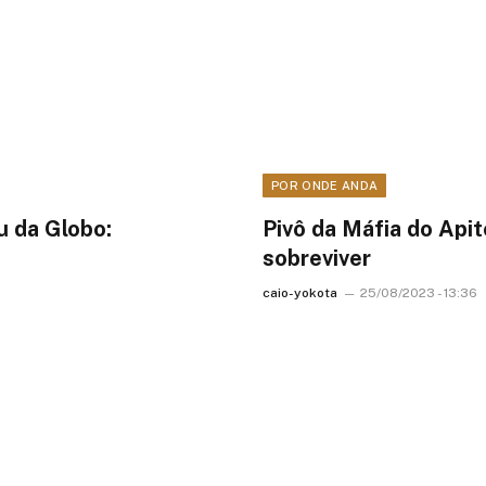
POR ONDE ANDA
u da Globo:
Pivô da Máfia do Apit
sobreviver
caio-yokota
25/08/2023 - 13:36