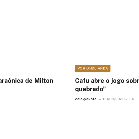
POR ONDE ANDA
araônica de Milton
Cafu abre o jogo sob
quebrado”
caio-yokota
09/08/2023 - 11:33