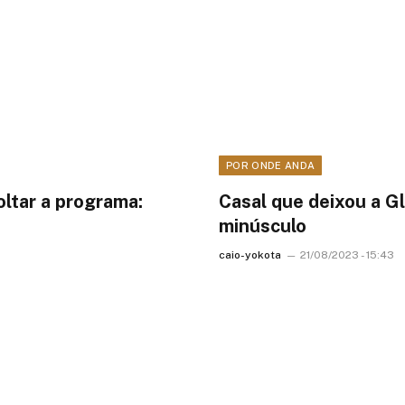
POR ONDE ANDA
oltar a programa:
Casal que deixou a G
minúsculo
caio-yokota
21/08/2023 - 15:43