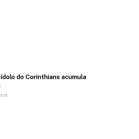
 ídolo do Corinthians acumula
s
13:22