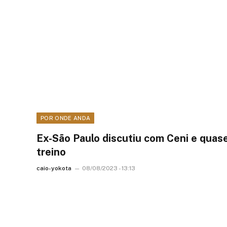
POR ONDE ANDA
Ex-São Paulo discutiu com Ceni e qua
treino
caio-yokota
08/08/2023 - 13:13