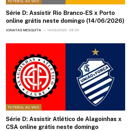
FUTEBOL AO VIVO
Série D: Assistir Rio Branco-ES x Porto
online grátis neste domingo (14/06/2026)
JONATAS MESQUITA
14/06/2026 - 08:30
FUTEBOL AO VIVO
Série D: Assistir Atlético de Alagoinhas x
CSA online grátis neste domingo