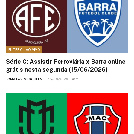
FUTEBOL AO VIVO
Série C: Assistir Ferroviária x Barra online
grátis nesta segunda (15/06/2026)
JONATAS MESQUITA
15/06/2026 - 00:11