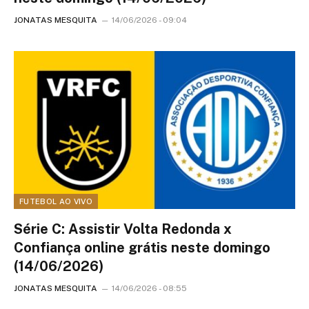
JONATAS MESQUITA
14/06/2026 - 09:04
FUTEBOL AO VIVO
Série C: Assistir Volta Redonda x
Confiança online grátis neste domingo
(14/06/2026)
JONATAS MESQUITA
14/06/2026 - 08:55