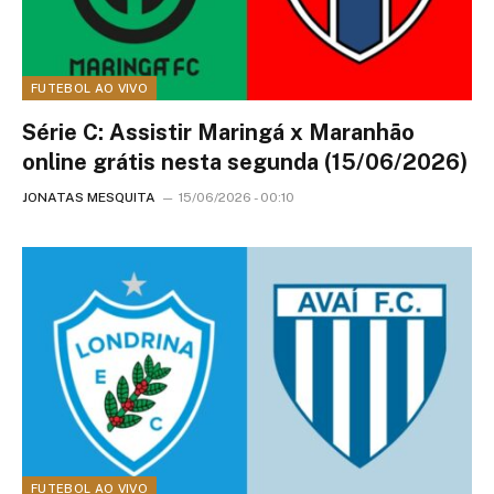
FUTEBOL AO VIVO
Série C: Assistir Maringá x Maranhão
online grátis nesta segunda (15/06/2026)
JONATAS MESQUITA
15/06/2026 - 00:10
FUTEBOL AO VIVO