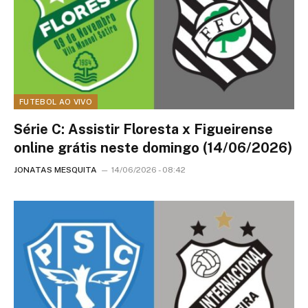
FUTEBOL AO VIVO
Série C: Assistir Floresta x Figueirense
online grátis neste domingo (14/06/2026)
JONATAS MESQUITA
14/06/2026 - 08:42