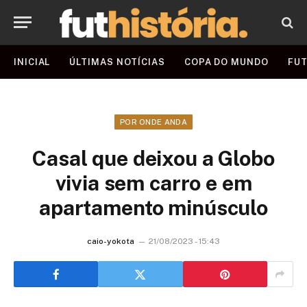
INICIAL
ÚLTIMAS NOTÍCIAS
COPA DO MUNDO
FUT
POR ONDE ANDA
Casal que deixou a Globo
vivia sem carro e em
apartamento minúsculo
caio-yokota
21/08/2023 - 15:43