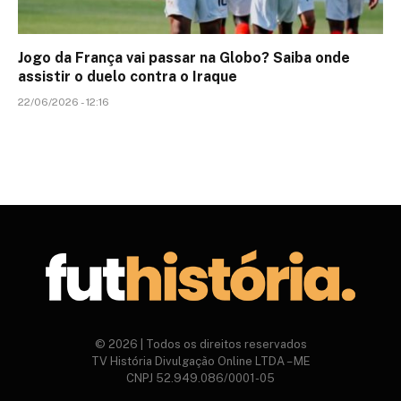
Jogo da França vai passar na Globo? Saiba onde
assistir o duelo contra o Iraque
22/06/2026 - 12:16
© 2026 | Todos os direitos reservados
TV História Divulgação Online LTDA – ME
CNPJ 52.949.086/0001-05