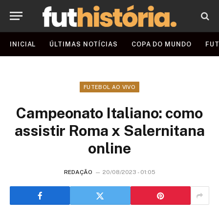
INICIAL
ÚLTIMAS NOTÍCIAS
COPA DO MUNDO
FUT
FUTEBOL AO VIVO
Campeonato Italiano: como
assistir Roma x Salernitana
online
REDAÇÃO
20/08/2023 - 01:05