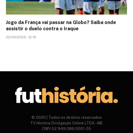
Jogo da França vai passar na Globo? Saiba onde
assistir o duelo contra o Iraque
22/06/2026 - 12:16
© 2026 | Todos os direitos reservados
TV História Divulgação Online LTDA – ME
CNPJ 52.949.086/0001-05