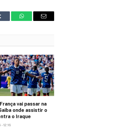
Tumblr
WhatsApp
Email
França vai passar na
aiba onde assistir o
ntra o Iraque
- 12:16