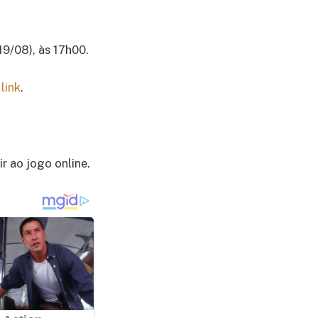
19/08), às 17h00.
e
link
.
r ao jogo online.