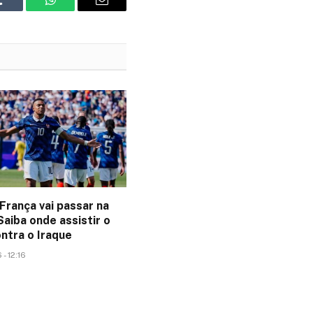
Tumblr
WhatsApp
Email
França vai passar na
aiba onde assistir o
ntra o Iraque
- 12:16