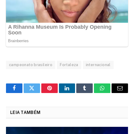
campeonato brasileiro
Fortaleza
internacional
Facebook
Twitter
Pinterest
LinkedIn
Tumblr
WhatsApp
Email
LEIA TAMBÉM