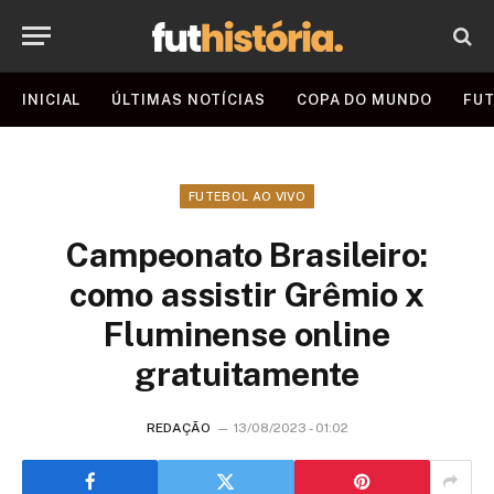
INICIAL
ÚLTIMAS NOTÍCIAS
COPA DO MUNDO
FUT
FUTEBOL AO VIVO
Campeonato Brasileiro:
como assistir Grêmio x
Fluminense online
gratuitamente
REDAÇÃO
13/08/2023 - 01:02