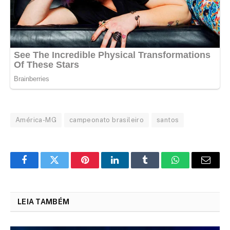
América-MG
campeonato brasileiro
santos
Facebook
Twitter
Pinterest
LinkedIn
Tumblr
WhatsApp
Email
LEIA TAMBÉM