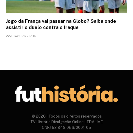
Jogo da França vai passar na Globo? Saiba onde
assistir o duelo contra o Iraque
22/06/2026 - 12:16
© 2026 | Todos os direitos reservados
TV História Divulgação Online LTDA – ME
CNPJ 52.949.086/0001-05